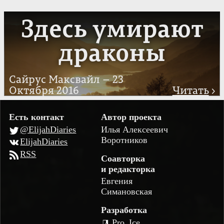
Здесь умирают
драконы
Сайрус Максвайл — 23
Октября 2016
Читать
›
Есть контакт
Автор проекта
@ElijahDiaries
Илья Алексеевич
Воротников
ElijahDiaries
RSS
Соавторка
и редакторка
Евгения
Симановская
Разработка
Pro_Ice