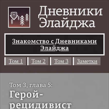
Знакомство с Дневниками
Элайджа
Том 1
Том 2
Том 3
Заметки
Том 3, глава 5:
Герой-
рецидивист